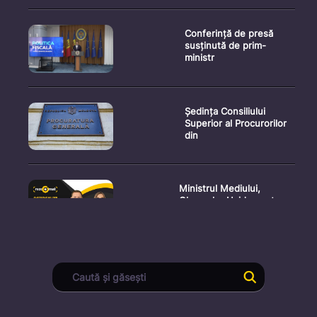
Conferință de presă
susținută de prim-
ministr
Ședința Consiliului
Superior al Procurorilor
din
Ministrul Mediului,
Gheorghe Hajder, este
invitatu
Consultări publice privind
proiectul de lege pent