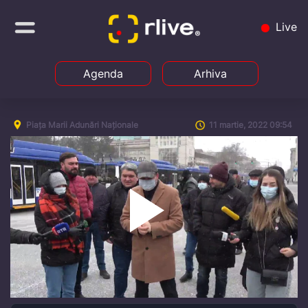
Live
Agenda
Arhiva
Piața Marii Adunări Naționale
11 martie, 2022 09:54
Play