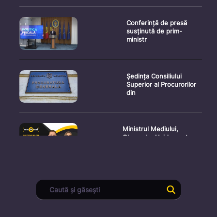
Conferință de presă
susținută de prim-
ministr
Ședința Consiliului
Superior al Procurorilor
din
Ministrul Mediului,
Gheorghe Hajder, este
invitatu
Consultări publice privind
proiectul de lege pent