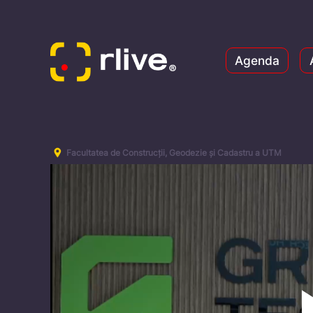
Agenda
Facultatea de Construcții, Geodezie și Cadastru a UTM