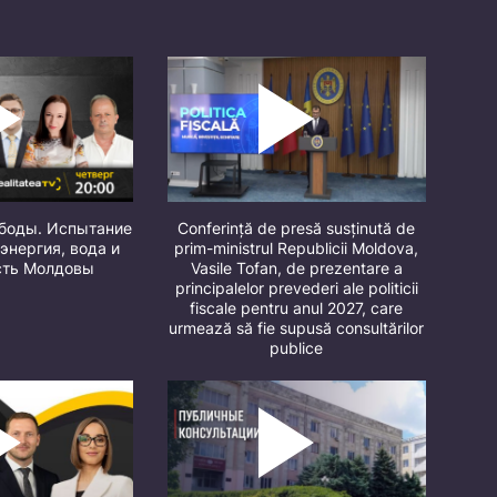
ободы. Испытание
Conferință de presă susținută de
 энергия, вода и
prim-ministrul Republicii Moldova,
сть Молдовы
Vasile Tofan, de prezentare a
principalelor prevederi ale politicii
fiscale pentru anul 2027, care
urmează să fie supusă consultărilor
publice