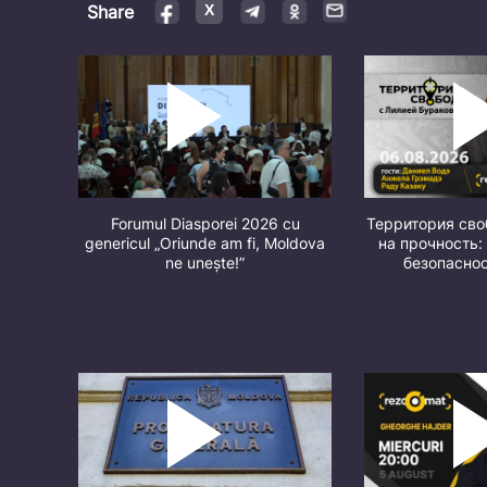
Share
Forumul Diasporei 2026 cu
Территория св
genericul „Oriunde am fi, Moldova
на прочность:
ne unește!”
безопасно