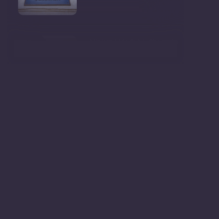
Ministrul Mediului, Gheorghe
Hajder, este invitatu
Consultări publice privind
proiectul de lege pent
Consultarea Publică CP-01,
dedicată Studiilor de
Declarații după ședința
Guvernului Republicii