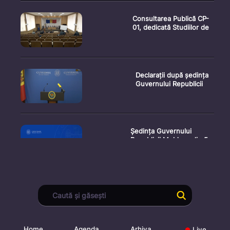
Consultarea Publică CP-
01, dedicată Studiilor de
Declarații după ședința
Guvernului Republicii
Ședința Guvernului
Republicii Moldova din 5
augu
Secretarul general al
Guvernului, Alexei Buzu,
est
Home
Agenda
Arhiva
Live