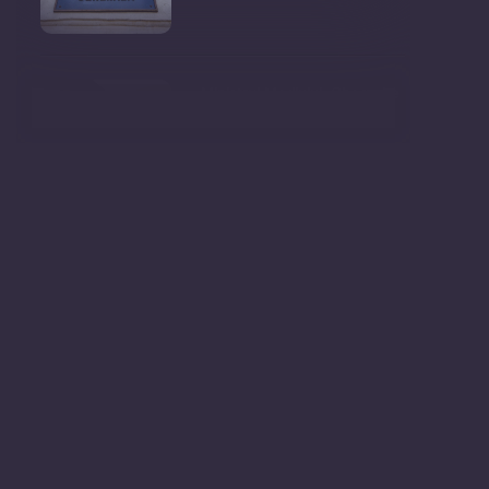
Ministrul Mediului, Gheorghe
Hajder, este invitatu
Consultări publice privind
proiectul de lege pent
Consultarea Publică CP-01,
dedicată Studiilor de
Declarații după ședința
Guvernului Republicii