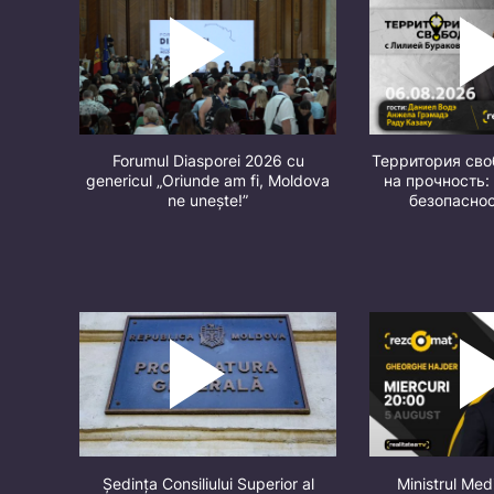
Forumul Diasporei 2026 cu
Территория св
genericul „Oriunde am fi, Moldova
на прочность:
ne unește!”
безопасно
Ședința Consiliului Superior al
Ministrul Med