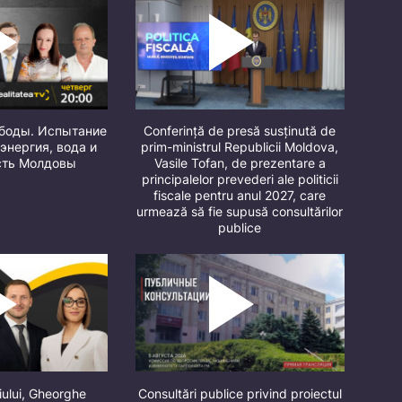
ободы. Испытание
Conferință de presă susținută de
 энергия, вода и
prim-ministrul Republicii Moldova,
сть Молдовы
Vasile Tofan, de prezentare a
principalelor prevederi ale politicii
fiscale pentru anul 2027, care
urmează să fie supusă consultărilor
publice
iului, Gheorghe
Consultări publice privind proiectul