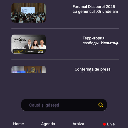
Forumul Diasporei 2026
cu genericul „Oriunde am
Территория
свободы. Испыта�
Conferință de presă
susținută de prim-
ministr
Ședința Consiliului
Superior al Procurorilor
din
Home
Agenda
Arhiva
Live