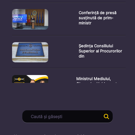
Conferință de presă
susținută de prim-
ministr
Ședința Consiliului
Superior al Procurorilor
din
Ministrul Mediului,
Gheorghe Hajder, este
invitatu
Consultări publice privind
proiectul de lege pent