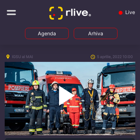
Live
Agenda
Arhiva
IGSU al MAI
5 aprilie, 2022 10:00
Play