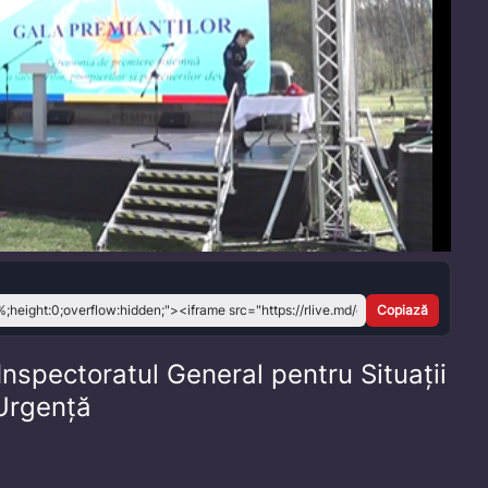
Play
Video
Copiază
Inspectoratul General pentru Situații
Urgență