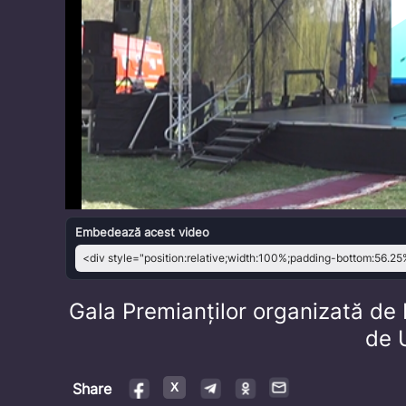
Embedează acest video
Gala Premianților organizată de 
de 
Share