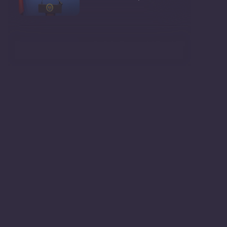
Ședința Guvernului Republicii
Moldova din 5 augu
Secretarul general al
Guvernului, Alexei Buzu, est
Evenimentul „Youth talk:
tinerii schimbă lumea�
Conferință de presă cu
genericul: „Circumstan