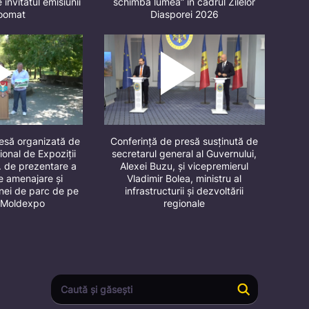
 invitatul emisiunii
schimbă lumea” în cadrul Zilelor
oomat
Diasporei 2026
resă organizată de
Conferință de presă susținută de
ional de Expoziții
secretarul general al Guvernului,
. de prezentare a
Alexei Buzu, și vicepremierul
de amenajare și
Vladimir Bolea, ministru al
onei de parc de pe
infrastructurii și dezvoltării
ul Moldexpo
regionale