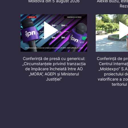
Moldova din 5 august 2026
Alexei Buzu, este
Rez
Conferință de presă cu genericul:
Conferință de p
„Circumstanțele privind tranzacția
Centrul Internaț
de împăcare încheiată între AO
„Moldexpo” S.A
„MORA”, AGEPI și Ministerul
proiectului 
Justiției”
valorificare a z
teritori