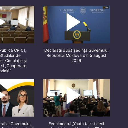
Publică CP-01,
Declarații după ședința Guvernului
Studiilor de
Republicii Moldova din 5 august
 „Circulație și
2026
” și „Cooperare
orială”
ral al Guvernului,
Evenimentul „Youth talk: tinerii