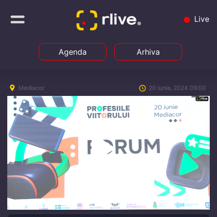
Live
Agenda
Arhiva
Mediacor
20 iunie, 2024 09:00
Play