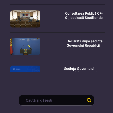
Consultarea Publică CP-
01, dedicată Studiilor de
Declarații după ședința
Guvernului Republicii
Ședința Guvernului
Republicii Moldova din 5
augu
Secretarul general al
Guvernului, Alexei Buzu,
est