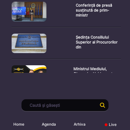
Conferință de presă
susținută de prim-
ministr
Ședința Consiliului
Superior al Procurorilor
din
Ministrul Mediului,
Gheorghe Hajder, este
invitatu
Consultări publice privind
proiectul de lege pent
Home
Agenda
Arhiva
Live