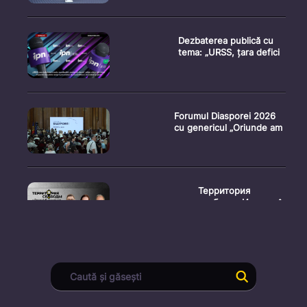
Dezbaterea publică cu
tema: „URSS, țara defici
Forumul Diasporei 2026
cu genericul „Oriunde am
Территория
свободы. Испыта�
Conferință de presă
susținută de prim-
ministr