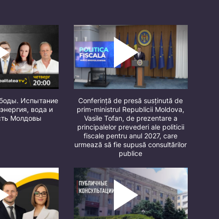
ободы. Испытание
Conferință de presă susținută de
 энергия, вода и
prim-ministrul Republicii Moldova,
сть Молдовы
Vasile Tofan, de prezentare a
principalelor prevederi ale politicii
fiscale pentru anul 2027, care
urmează să fie supusă consultărilor
publice