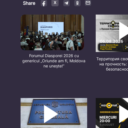
Share
Forumul Diasporei 2026 cu
Территория св
genericul „Oriunde am fi, Moldova
на прочность:
ne unește!”
безопасно