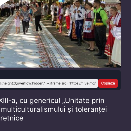
Play
Video
Copiază
XXIII-a, cu genericul „Unitate prin
multiculturalismului și toleranței
eretnice