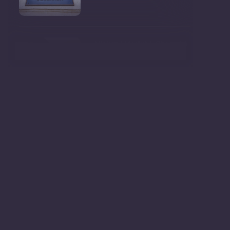
Ministrul Mediului, Gheorghe
Hajder, este invitatu
Consultări publice privind
proiectul de lege pent
Consultarea Publică CP-01,
dedicată Studiilor de
Declarații după ședința
Guvernului Republicii