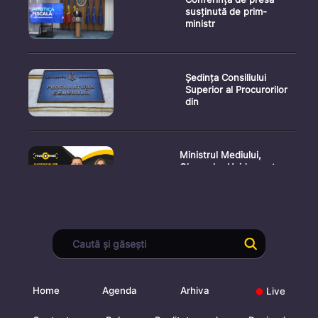
susținută de prim-
ministr
Ședința Consiliului
Superior al Procurorilor
din
Ministrul Mediului,
Gheorghe Hajder, este
invitatu
Consultări publice privind
proiectul de lege pent
Home
Agenda
Arhiva
Live
Consultarea Publică CP-