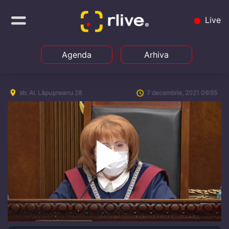
Live
Agenda
Arhiva
str. Al. Lăpuşneanu 28
7 decembrie, 2021 09:55
Play