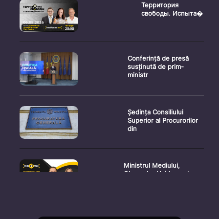
Территория
свободы. Испыта�
Conferință de presă
susținută de prim-
ministr
Ședința Consiliului
Superior al Procurorilor
din
Ministrul Mediului,
Gheorghe Hajder, este
invitatu
Consultări publice privind