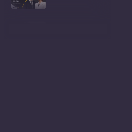
Consultări publice privind
proiectul de lege pent
Consultarea Publică CP-01,
dedicată Studiilor de
Declarații după ședința
Guvernului Republicii
Ședința Guvernului Republicii
Moldova din 5 augu