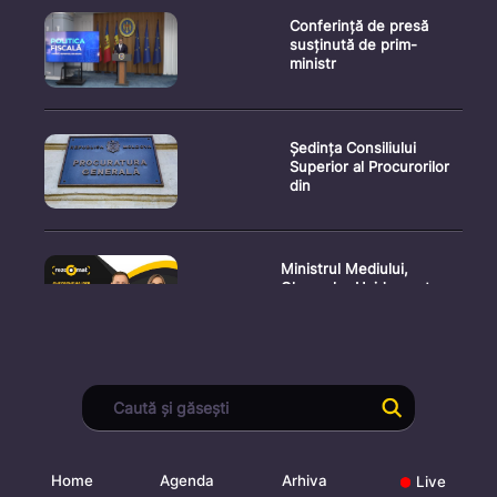
Conferință de presă
susținută de prim-
ministr
Ședința Consiliului
Superior al Procurorilor
din
Ministrul Mediului,
Gheorghe Hajder, este
invitatu
Consultări publice privind
proiectul de lege pent
Home
Agenda
Arhiva
Live