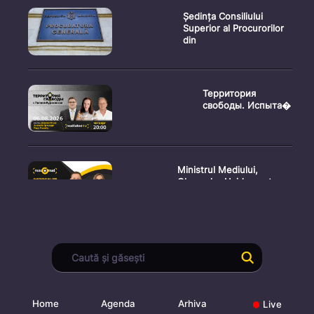
Ședința Consiliului
Superior al Procurorilor
din
Территория
свободы. Испыта�
Ministrul Mediului,
Gheorghe Hajder, este
invitatu
Consultări publice privind
proiectul de lege pent
Home
Agenda
Arhiva
Live