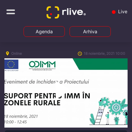
Live
Agenda
Arhiva
Online
18 noiembrie, 2021 10:00
Play