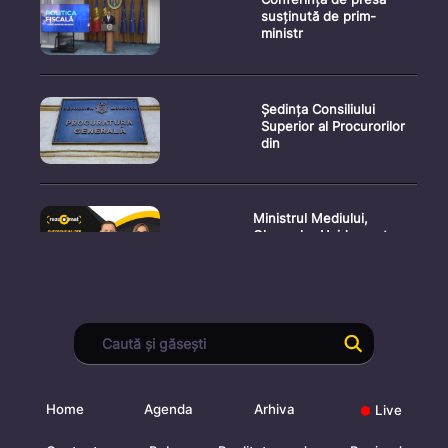
susținută de prim-
ministr
Ședința Consiliului
Superior al Procurorilor
din
Ministrul Mediului,
Gheorghe Hajder, este
invitatu
Consultări publice privind
proiectul de lege pent
Home
Agenda
Arhiva
Live
Consultarea Publică CP-