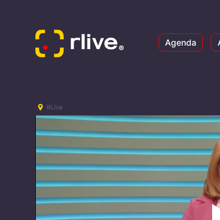
Agenda
RLive