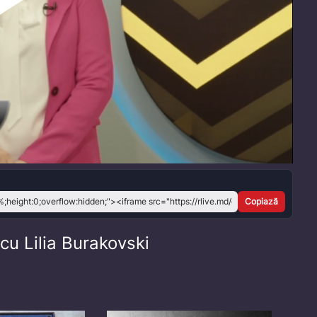
Play
Video
Copiază
 cu Lilia Burakovski