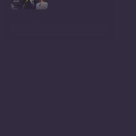
Consultări publice privind
proiectul de lege pent
Consultarea Publică CP-01,
dedicată Studiilor de
Declarații după ședința
Guvernului Republicii
Ședința Guvernului Republicii
Moldova din 5 augu