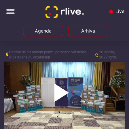
Live
Agenda
Arhiva
Centrul de plasament pentru persoane vârstnice
20 aprilie,
și persoane cu dizabilități
2022 12:30
Play