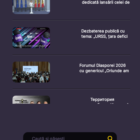
dedicată lansării celei de
Dezbaterea publică cu
tema: „URSS, țara defici
Forumul Diasporei 2026
cu genericul „Oriunde am
Территория
свободы. Испыта�
Conferință de presă
susținută de prim-