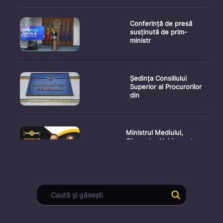
Conferință de presă
susținută de prim-
ministr
Ședința Consiliului
Superior al Procurorilor
din
Ministrul Mediului,
Gheorghe Hajder, este
invitatu
Consultări publice privind
proiectul de lege pent