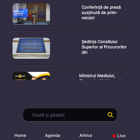
Conferință de presă
susținută de prim-
ministr
Ședința Consiliului
Superior al Procurorilor
din
Ministrul Mediului,
Gheorghe Hajder, este
invitatu
Consultări publice privind
proiectul de lege pent
Home
Agenda
Arhiva
Live