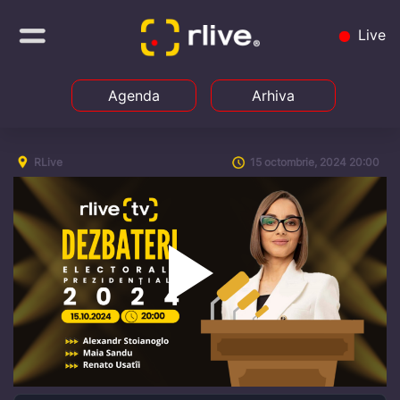
Live
Agenda
Arhiva
RLive
15 octombrie, 2024 20:00
Play