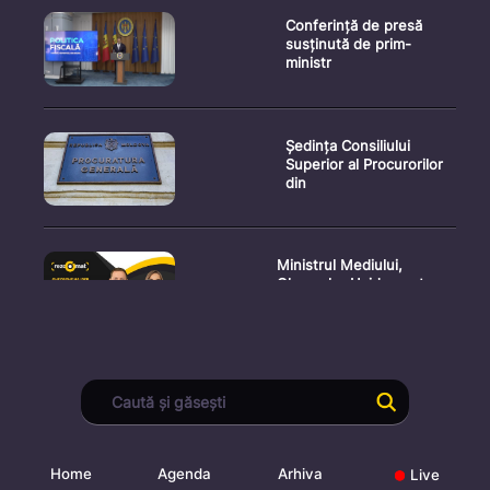
Conferință de presă
susținută de prim-
ministr
Ședința Consiliului
Superior al Procurorilor
din
Ministrul Mediului,
Gheorghe Hajder, este
invitatu
Consultări publice privind
proiectul de lege pent
Home
Agenda
Arhiva
Live