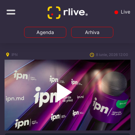
Live
Agenda
Arhiva
IPN
8 iunie, 2026 12:00
Play