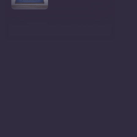
Ministrul Mediului, Gheorghe
Hajder, este invitatu
Consultări publice privind
proiectul de lege pent
Consultarea Publică CP-01,
dedicată Studiilor de
Declarații după ședința
Guvernului Republicii