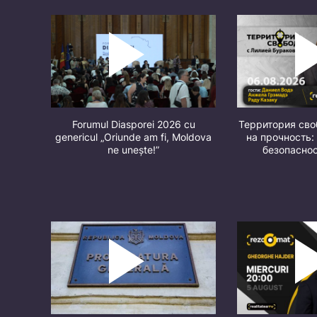
Forumul Diasporei 2026 cu
Территория св
genericul „Oriunde am fi, Moldova
на прочность:
ne unește!”
безопасно