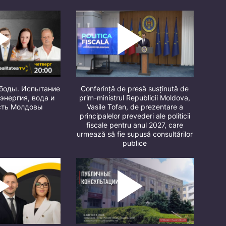
ободы. Испытание
Conferință de presă susținută de
 энергия, вода и
prim-ministrul Republicii Moldova,
сть Молдовы
Vasile Tofan, de prezentare a
principalelor prevederi ale politicii
fiscale pentru anul 2027, care
urmează să fie supusă consultărilor
publice