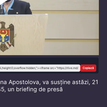
Play
Video
Copiază
ina Apostolova, va susține astăzi, 21
45, un briefing de presă