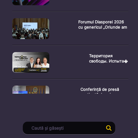
Forumul Diasporei 2026
cu genericul „Oriunde am
Территория
свободы. Испыта�
Conferință de presă
susținută de prim-
ministr
Ședința Consiliului
Superior al Procurorilor
din