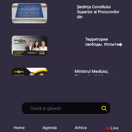
Ședința Consiliului
Superior al Procurorilor
din
Территория
свободы. Испыта�
Ministrul Mediului,
Gheorghe Hajder, este
invitatu
Consultări publice privind
proiectul de lege pent
Home
Agenda
Arhiva
Live