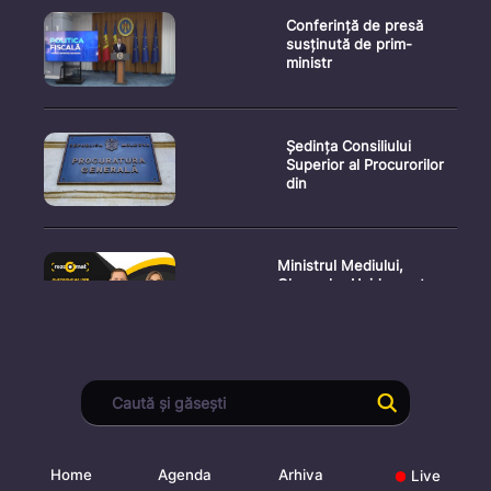
Conferință de presă
susținută de prim-
ministr
Ședința Consiliului
Superior al Procurorilor
din
Ministrul Mediului,
Gheorghe Hajder, este
invitatu
Consultări publice privind
proiectul de lege pent
Home
Agenda
Arhiva
Live