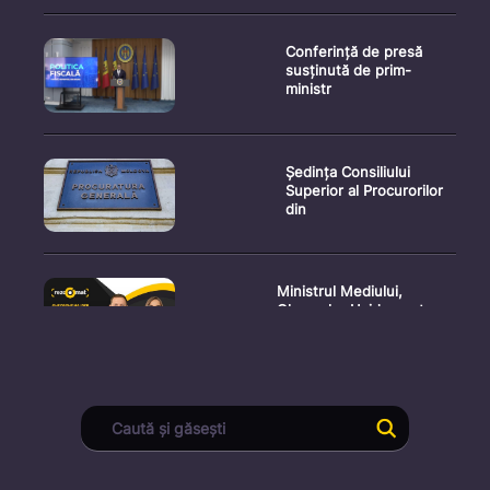
Conferință de presă
susținută de prim-
ministr
Ședința Consiliului
Superior al Procurorilor
din
Ministrul Mediului,
Gheorghe Hajder, este
invitatu
Consultări publice privind
proiectul de lege pent