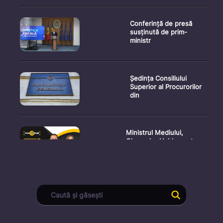
Conferință de presă
susținută de prim-
ministr
Ședința Consiliului
Superior al Procurorilor
din
Ministrul Mediului,
Gheorghe Hajder, este
invitatu
Consultări publice privind
proiectul de lege pent