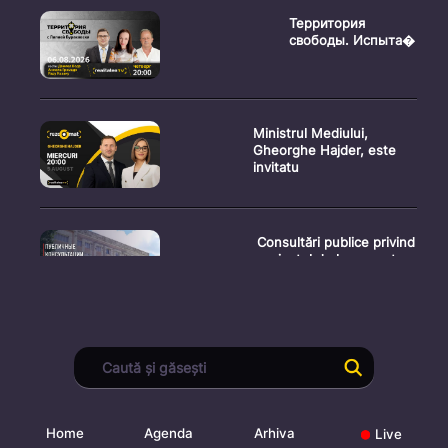
Территория
свободы. Испыта�
Ministrul Mediului,
Gheorghe Hajder, este
invitatu
Consultări publice privind
proiectul de lege pent
Consultarea Publică CP-
01, dedicată Studiilor de
Home
Agenda
Arhiva
Live