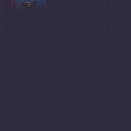
Ședința Guvernului Republicii
Moldova din 5 augu
Secretarul general al
Guvernului, Alexei Buzu, est
Evenimentul „Youth talk:
tinerii schimbă lumea�
Conferință de presă cu
genericul: „Circumstan