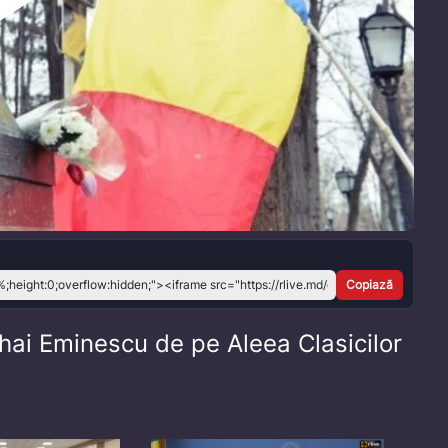
Play
Video
Copiază
Mihai Eminescu de pe Aleea Clasicilor