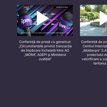
Conferință de presă cu genericul:
Conferință de p
„Circumstanțele privind tranzacția
Centrul Internaț
de împăcare încheiată între AO
„Moldexpo” S.A
„MORA”, AGEPI și Ministerul
proiectului 
Justiției”
valorificare a z
teritori