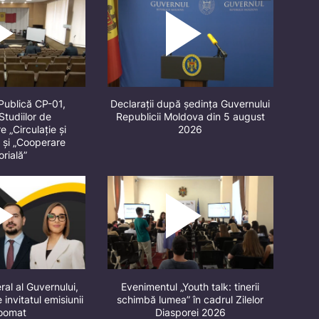
Publică CP-01,
Declarații după ședința Guvernului
Studiilor de
Republicii Moldova din 5 august
 „Circulație și
2026
” și „Cooperare
orială”
ral al Guvernului,
Evenimentul „Youth talk: tinerii
 invitatul emisiunii
schimbă lumea” în cadrul Zilelor
oomat
Diasporei 2026