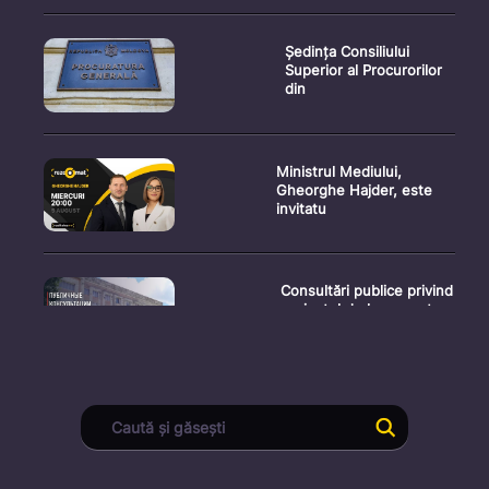
Ședința Consiliului
Superior al Procurorilor
din
Ministrul Mediului,
Gheorghe Hajder, este
invitatu
Consultări publice privind
proiectul de lege pent
Consultarea Publică CP-
01, dedicată Studiilor de