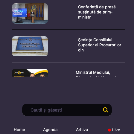
Conferință de presă
susținută de prim-
ministr
Ședința Consiliului
Superior al Procurorilor
din
Ministrul Mediului,
Gheorghe Hajder, este
invitatu
Consultări publice privind
proiectul de lege pent
Home
Agenda
Arhiva
Live