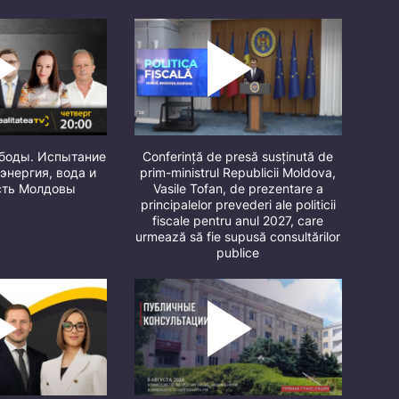
ободы. Испытание
Conferință de presă susținută de
 энергия, вода и
prim-ministrul Republicii Moldova,
сть Молдовы
Vasile Tofan, de prezentare a
principalelor prevederi ale politicii
fiscale pentru anul 2027, care
urmează să fie supusă consultărilor
publice