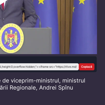
Play
Video
Copiază
 de viceprim-ministrul, ministrul
tării Regionale, Andrei Spînu