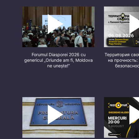
Forumul Diasporei 2026 cu
Территория св
genericul „Oriunde am fi, Moldova
на прочность:
ne unește!”
безопасно