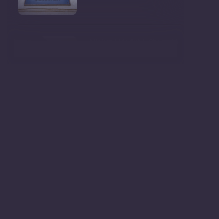
Ministrul Mediului, Gheorghe
Hajder, este invitatu
Consultări publice privind
proiectul de lege pent
Consultarea Publică CP-01,
dedicată Studiilor de
Declarații după ședința
Guvernului Republicii