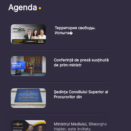
Agenda
Территория свободы.
Испыта�
Conferință de presă susținută
de prim-ministr
Ședința Consiliului Superior al
Procurorilor din
Ministrul Mediului, Gheorghe
Hajder, este invitatu