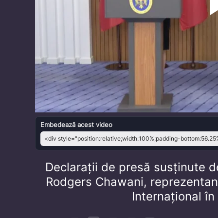
Embedează acest video
Declarații de presă susținute de
Rodgers Chawani, reprezentan
Internațional î