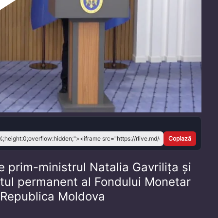
Play
Video
Copiază
 prim-ministrul Natalia Gavrilița și
tul permanent al Fondului Monetar
n Republica Moldova