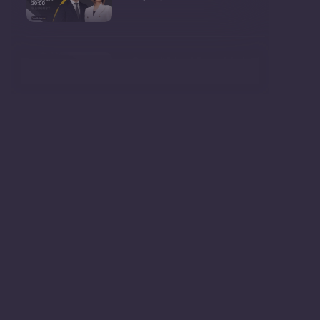
Consultări publice privind
proiectul de lege pent
Consultarea Publică CP-01,
dedicată Studiilor de
Declarații după ședința
Guvernului Republicii
Ședința Guvernului Republicii
Moldova din 5 augu