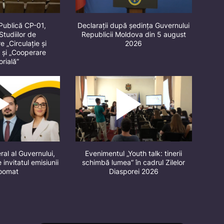
Publică CP-01,
Declarații după ședința Guvernului
Studiilor de
Republicii Moldova din 5 august
 „Circulație și
2026
” și „Cooperare
orială”
ral al Guvernului,
Evenimentul „Youth talk: tinerii
 invitatul emisiunii
schimbă lumea” în cadrul Zilelor
oomat
Diasporei 2026