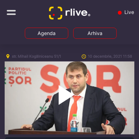
Live
Agenda
Arhiva
str. Mihail Kogălniceanu 51/1
10 decembrie, 2021 11:58
Play