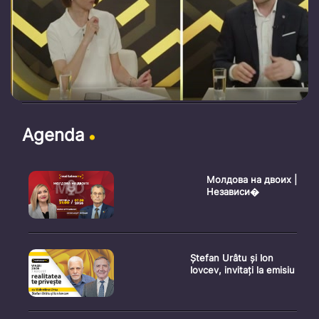
Agenda
Молдова на двоих |
Независи�
Ștefan Urâtu și Ion
Iovcev, invitați la emisiu