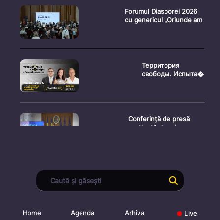
Forumul Diasporei 2026
cu genericul „Oriunde am
Территория
свободы. Испыта�
Conferință de presă
susținută de prim-
ministr
Ședința Consiliului
Superior al Procurorilor
din
Home
Agenda
Arhiva
Live