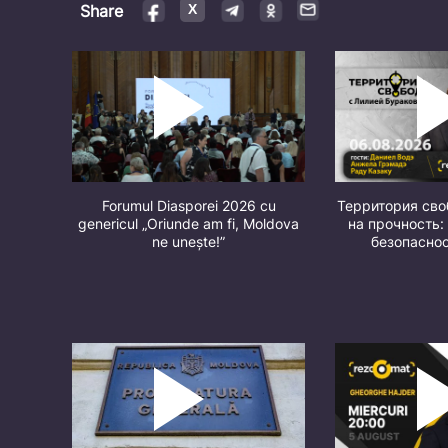
Share
Forumul Diasporei 2026 cu
Территория св
genericul „Oriunde am fi, Moldova
на прочность:
ne unește!”
безопасно