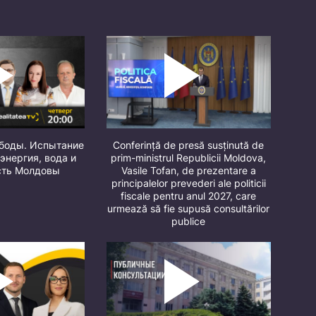
ободы. Испытание
Conferință de presă susținută de
 энергия, вода и
prim-ministrul Republicii Moldova,
сть Молдовы
Vasile Tofan, de prezentare a
principalelor prevederi ale politicii
fiscale pentru anul 2027, care
urmează să fie supusă consultărilor
publice