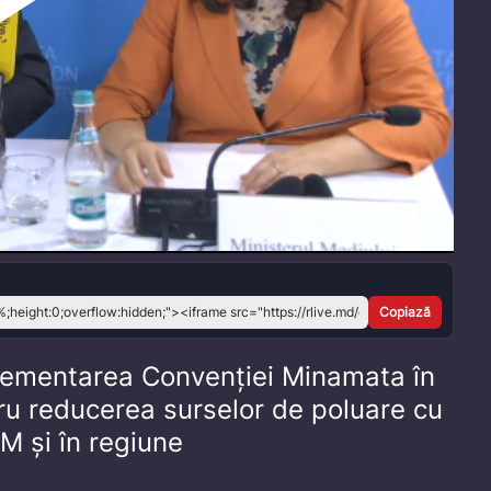
Play
Video
Copiază
plementarea Convenției Minamata în
tru reducerea surselor de poluare cu
M și în regiune