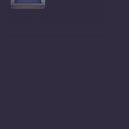
Ministrul Mediului, Gheorghe
Hajder, este invitatu
Consultări publice privind
proiectul de lege pent
Consultarea Publică CP-01,
dedicată Studiilor de
Declarații după ședința
Guvernului Republicii