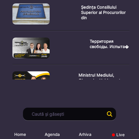
Ședința Consiliului
Superior al Procurorilor
din
Территория
свободы. Испыта�
Ministrul Mediului,
Gheorghe Hajder, este
invitatu
Consultări publice privind
proiectul de lege pent
Home
Agenda
Arhiva
Live