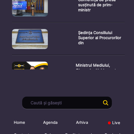
susținută de prim-
ministr
Ședința Consiliului
Superior al Procurorilor
din
Ministrul Mediului,
Gheorghe Hajder, este
invitatu
Consultări publice privind
proiectul de lege pent
Home
Agenda
Arhiva
Live
Consultarea Publică CP-