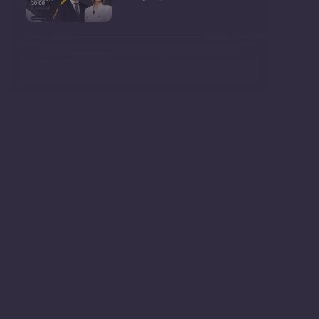
Consultări publice privind
proiectul de lege pent
Consultarea Publică CP-01,
dedicată Studiilor de
Declarații după ședința
Guvernului Republicii
Ședința Guvernului Republicii
Moldova din 5 augu