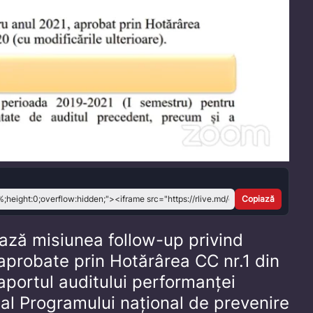
Play
Video
Copiază
ază misiunea follow-up privind
probate prin Hotărârea CC nr.1 din
aportul auditului performanței
 al Programului național de prevenire