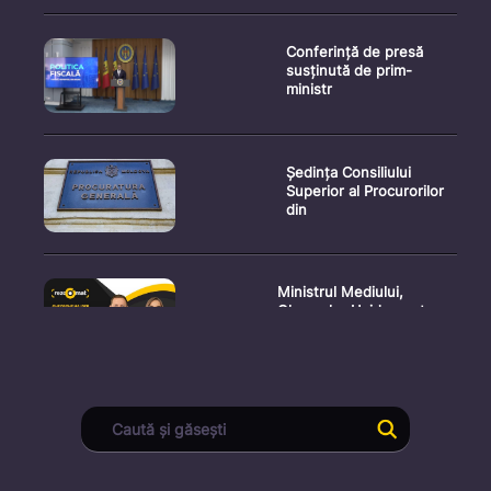
Conferință de presă
susținută de prim-
ministr
Ședința Consiliului
Superior al Procurorilor
din
Ministrul Mediului,
Gheorghe Hajder, este
invitatu
Consultări publice privind
proiectul de lege pent