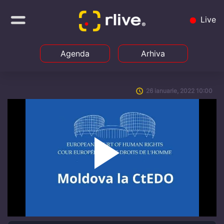
Live
Agenda
Arhiva
26 ianuarie, 2022 10:00
Play