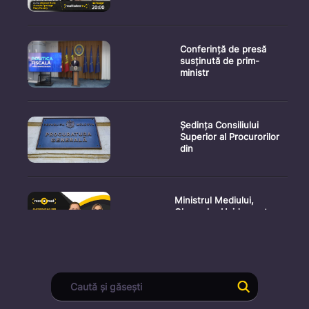
Conferință de presă
susținută de prim-
ministr
Ședința Consiliului
Superior al Procurorilor
din
Ministrul Mediului,
Gheorghe Hajder, este
invitatu
Consultări publice privind
proiectul de lege pent