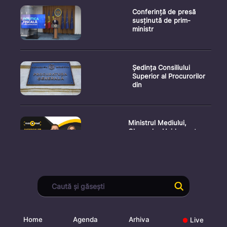
Conferință de presă
susținută de prim-
ministr
Ședința Consiliului
Superior al Procurorilor
din
Ministrul Mediului,
Gheorghe Hajder, este
invitatu
Consultări publice privind
proiectul de lege pent
Home
Agenda
Arhiva
Live