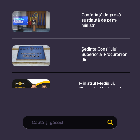
Conferință de presă
susținută de prim-
ministr
Ședința Consiliului
Superior al Procurorilor
din
Ministrul Mediului,
Gheorghe Hajder, este
invitatu
Consultări publice privind
proiectul de lege pent