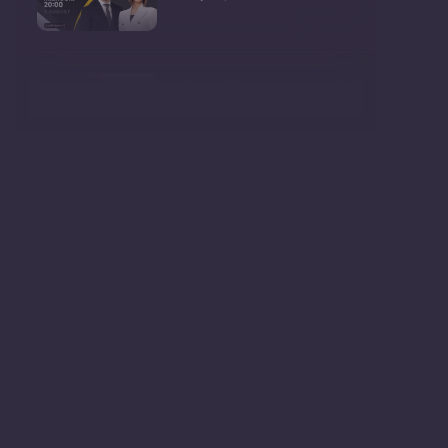
Consultări publice privind
proiectul de lege pent
Consultarea Publică CP-01,
dedicată Studiilor de
Declarații după ședința
Guvernului Republicii
Ședința Guvernului Republicii
Moldova din 5 augu