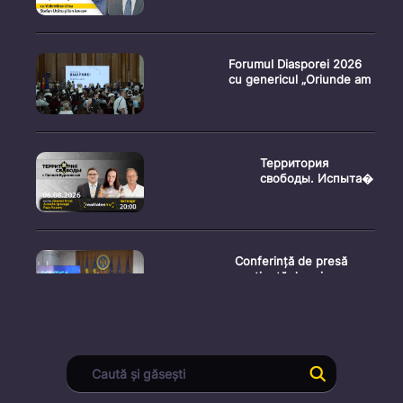
Forumul Diasporei 2026
cu genericul „Oriunde am
Территория
свободы. Испыта�
Conferință de presă
susținută de prim-
ministr
Ședința Consiliului
Superior al Procurorilor
din