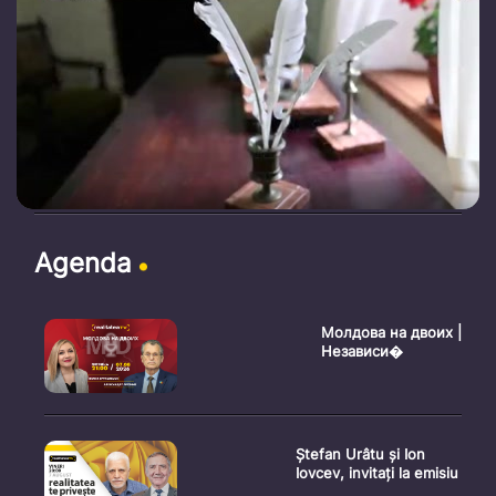
Agenda
Молдова на двоих |
Независи�
Ștefan Urâtu și Ion
Iovcev, invitați la emisiu