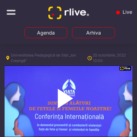
Live
Agenda
Arhiva
Universitatea Pedagogică de Stat „Ion
25 octombrie, 2022
Creangă”
10:00
Play