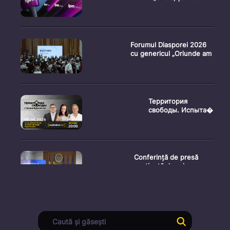
Forumul Diasporei 2026
cu genericul „Oriunde am
Территория
свободы. Испыта�
Conferință de presă
susținută de prim-
ministr
Ședința Consiliului
Superior al Procurorilor