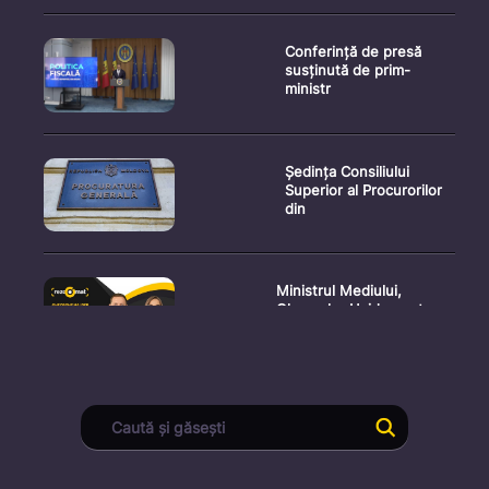
Conferință de presă
susținută de prim-
ministr
Ședința Consiliului
Superior al Procurorilor
din
Ministrul Mediului,
Gheorghe Hajder, este
invitatu
Consultări publice privind
proiectul de lege pent