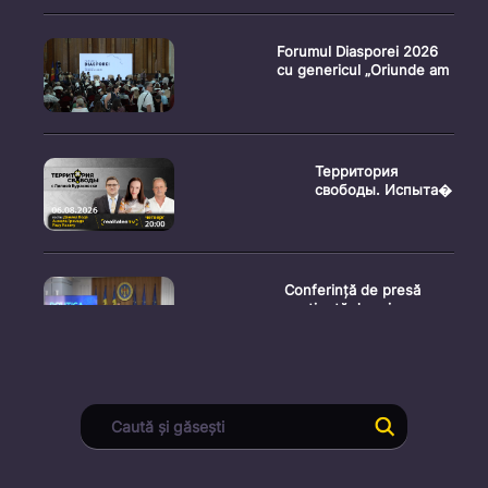
Forumul Diasporei 2026
cu genericul „Oriunde am
Территория
свободы. Испыта�
Conferință de presă
susținută de prim-
ministr
Ședința Consiliului
Superior al Procurorilor
din