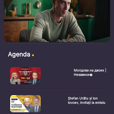
Agenda
Молдова на двоих |
Независи�
Ștefan Urâtu și Ion
Iovcev, invitați la emisiu