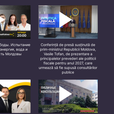
ободы. Испытание
Conferință de presă susținută de
 энергия, вода и
prim-ministrul Republicii Moldova,
сть Молдовы
Vasile Tofan, de prezentare a
principalelor prevederi ale politicii
fiscale pentru anul 2027, care
urmează să fie supusă consultărilor
publice