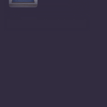
Ministrul Mediului, Gheorghe
Hajder, este invitatu
Consultări publice privind
proiectul de lege pent
Consultarea Publică CP-01,
dedicată Studiilor de
Declarații după ședința
Guvernului Republicii