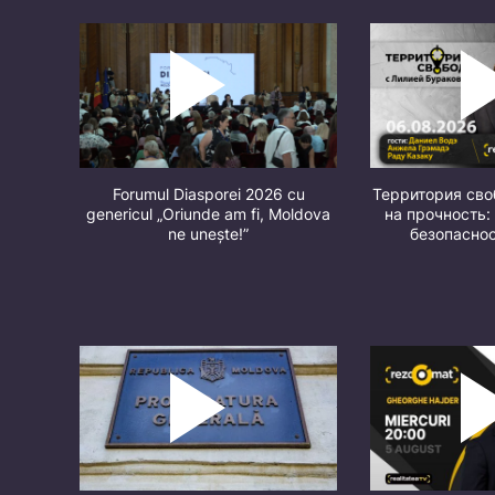
Forumul Diasporei 2026 cu
Территория св
genericul „Oriunde am fi, Moldova
на прочность:
ne unește!”
безопасно